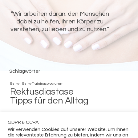
“Wir arbeiten daran, den Menschen
dabei zu helfen, ihren Körper zu
verstehen, zu lieben und zu nutzen.”
FOLGEN SIE UNS!
Bellyy
Bellyy
Bellyy
Bellyy
Facebook
Instagram
Pinterest
Youtube
Schlagwörter
Bellyy
Bellyy Trainingsprogramm
Rektusdiastase
Tipps für den Alltag
GDPR & CCPA
Wir verwenden Cookies auf unserer Website, um Ihnen
die relevanteste Erfahrung zu bieten, indem wir uns an
POTZAK.ORG AG I Alle Rechte vorbehalten